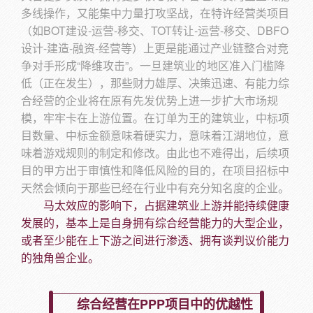
多线操作，又能集中力量打攻坚战，在特许经营类项目
（如BOT建设-运营-移交、TOT转让-运营-移交、DBFO
设计-建造-融资-经营等）上更是能通过产业链整合对竞
争对手形成“降维攻击”。一旦建筑业的地区准入门槛降
低（正在发生），那些财力雄厚、决策迅速、有能力综
合经营的企业将在原有先发优势上进一步扩大市场规
模，牢牢卡在上游位置。在订单为王的建筑业，中标项
目数量、中标金额意味着硬实力，意味着江湖地位，意
味着游戏规则的制定和修改。由此也不难得出，后续项
目的甲方出于审慎性和降低风险的目的，在项目招标中
天然会倾向于那些已经在行业中有充分知名度的企业。
马太效应的影响下，占据建筑业上游并能持续健康
发展的，基本上是自身拥有综合经营能力的大型企业，
或者至少能在上下游之间进行渗透、拥有谈判议价能力
的独角兽企业。
综合经营在PPP项目中的优越性