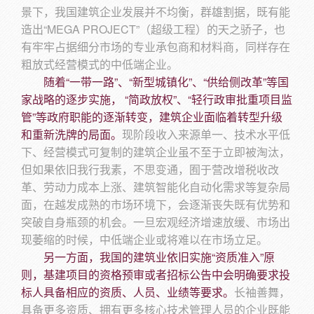
景下，我国建筑企业发展并不均衡，群雄割据，既有能
造出“MEGA PROJECT”（超级工程）的天之骄子，也
有牢牢占据细分市场的专业承包商和材料商，同样存在
粗放式经营模式的中低端企业。
随着“一带一路”、“新型城镇化”、“供给侧改革”等国
家战略的逐步实施， “简政放权”、“轻行政审批重项目监
管”等政府职能的逐渐转变，建筑企业面临着转型升级
和重新洗牌的局面。
现阶段收入来源单一、技术水平低
下、经营模式可复制的建筑企业虽不至于立即被淘汰，
但如果依旧我行我素，不思变通，囿于营改增税收改
革、劳动力成本上涨、建筑智能化自动化需求等复杂局
面，在越发成熟的市场环境下，会逐渐丧失既有优势和
突破自身瓶颈的机会。一旦宏观经济增速放缓、市场出
现萎缩的时候，中低端企业或将难以在市场立足。
另一方面，我国的建筑业依旧实施“资质准入”原
则，基建项目的资格预审或者招标公告中会明确要求投
标人具备相应的资质、人员、业绩等要求。
长袖善舞，
具备更多资质、拥有更多核心技术管理人员的企业既能