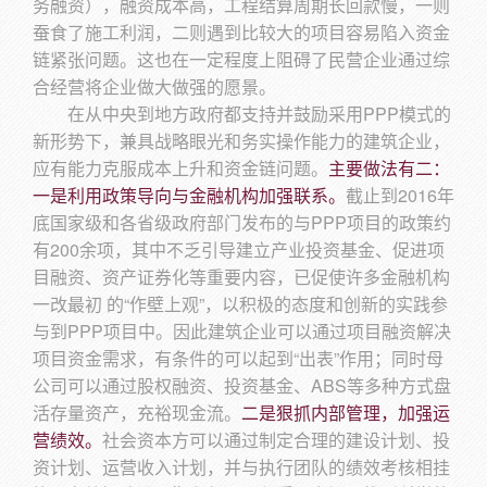
务融资），融资成本高，工程结算周期长回款慢，一则
蚕食了施工利润，二则遇到比较大的项目容易陷入资金
链紧张问题。这也在一定程度上阻碍了民营企业通过综
合经营将企业做大做强的愿景。
在从中央到地方政府都支持并鼓励采用PPP模式的
新形势下，兼具战略眼光和务实操作能力的建筑企业，
应有能力克服成本上升和资金链问题。
主要做法有二：
一是利用政策导向与金融机构加强联系。
截止到2016年
底国家级和各省级政府部门发布的与PPP项目的政策约
有200余项，其中不乏引导建立产业投资基金、促进项
目融资、资产证券化等重要内容，已促使许多金融机构
一改最初 的“作壁上观”，以积极的态度和创新的实践参
与到PPP项目中。因此建筑企业可以通过项目融资解决
项目资金需求，有条件的可以起到“出表”作用；同时母
公司可以通过股权融资、投资基金、ABS等多种方式盘
活存量资产，充裕现金流。
二是狠抓内部管理，加强运
营绩效。
社会资本方可以通过制定合理的建设计划、投
资计划、运营收入计划，并与执行团队的绩效考核相挂