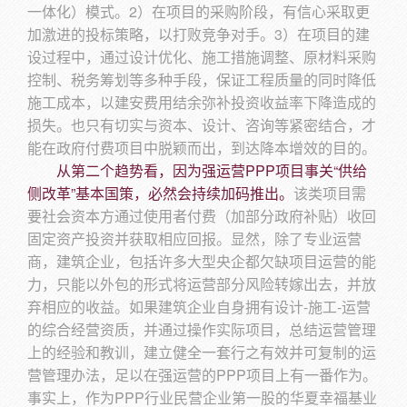
一体化）模式。2）在项目的采购阶段，有信心采取更
加激进的投标策略，以打败竞争对手。3）在项目的建
设过程中，通过设计优化、施工措施调整、原材料采购
控制、税务筹划等多种手段，保证工程质量的同时降低
施工成本，以建安费用结余弥补投资收益率下降造成的
损失。也只有切实与资本、设计、咨询等紧密结合，才
能在政府付费项目中脱颖而出，到达降本增效的目的。
从第二个趋势看，因为强运营PPP项目事关“供给
侧改革”基本国策，必然会持续加码推出。
该类项目需
要社会资本方通过使用者付费（加部分政府补贴）收回
固定资产投资并获取相应回报。显然，除了专业运营
商，建筑企业，包括许多大型央企都欠缺项目运营的能
力，只能以外包的形式将运营部分风险转嫁出去，并放
弃相应的收益。如果建筑企业自身拥有设计-施工-运营
的综合经营资质，并通过操作实际项目，总结运营管理
上的经验和教训，建立健全一套行之有效并可复制的运
营管理办法，足以在强运营的PPP项目上有一番作为。
事实上，作为PPP行业民营企业第一股的华夏幸福基业