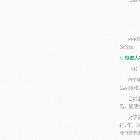
PP
的分歧。
1. 投资
（1
PP
品期限难
目前
品，期限
对于
行3年，
降低销售