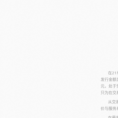
在2
发行金额
元，处于
只为在交
从交
价与服务
在最