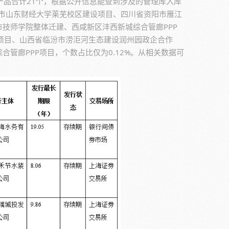
化产品合计21个，根据公开信息能查到涉及的管理库入库
芜市山东财经大学莱芜校区建设项目、四川省资阳市雁江
市技师学院整体迁建、西咸新区沣西新城综合管廊PPP
P项目、山西省临汾市涝洰河生态建设润州园政企合作
合管廊PPP项目，个数占比仅为0.12%。从相关数据可