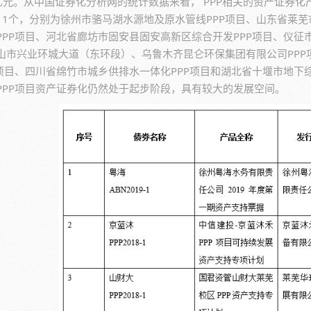
2万亿元。从中国证券化分析网的统计数据来看， PPP相关的资产证券
11个，分别为徐州市骆马湖水源地及原水管线PPP项目、山东省莱
PPP项目、河北省廊坊市固安县固安高新区综合开发PPP项目、仪征
山市兴业环城大道（东环段）、乌鲁木齐昆仑环保集团有限公司PP
）项目、四川省绵竹市城乡供排水一体化PPP项目和湖北省十堰市地下综
PPP项目资产证券化仍然处于起步阶段，具有较大的发展空间。