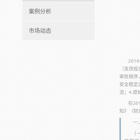
案例分析
市场动态
20
（发改投
审批程序
安全稳定
流；4.
在2
知》（财金
一
（