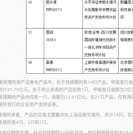
1单受理的资产证券化产品中，处于存续期的有14只产品，申报发行金额
总计21.75亿元，处于终止状态的产品仅有1只，申报发行金额为2亿
受理期的产品也仅有一只，金额为22.61亿元。在21只产品，仅有
易所发行的企业资产支持证券。
易场所来看，产品的交易主要集中在上海证券交易所，共计14只，
系统的各4只、2只和1只。
高发行期限方面，处于存续期的14只产品中，发行期限最长的为19.0