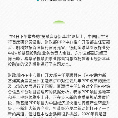
在4日下午举办的“投融资@新基建”论坛上，中国民生银
行首席研究员温彬，财政部
PPP
中心推广开发部主任夏颖
哲，明树数据首席执行官肖光睿，德勤全球基础设施业务
，
中心
-
新基建投融资业务负责人余虹
东华云都副总经理
陈玉峰，易华录投融资事业部营销总监杨帆等围绕新基建
投融资的议先后别进行了主题发言。
财政部
中心推广开发部主任夏颖哲在《
助力新
PPP
PPP
基建高质量发展》主题演讲中对过去几年
改革的推进
PPP
及市场的发展进行了回顾。
结合对全国
综
夏颖哲主任
PPP
合信息平台项目管理库的数据分析，
表示PPP项目落地率
和开工率继续稳步上升，正在步入新的高质量规范发展阶
段，新基建PPP项目为中国经济加快推动传统产业转型升
级，不断壮大新兴产业，打造经济发展新动能打开了一个
新的渠道，但过程中也会遇到很多挑战。2020年将是基