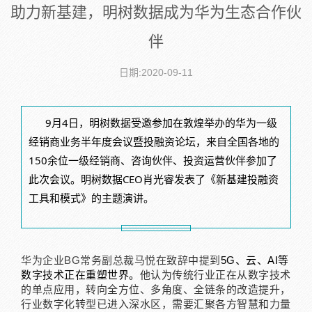
助力新基建，明树数据成为华为生态合作伙
伴
日期:2020-09-11
9月4日，
明树数据
受邀参加
在敦煌举办的
华为一级
经销商业务半年度会议暨投融资论坛，来自全国各地的
150余位一级经销商、咨询伙伴、投资运营伙伴参加了
此次会议。
明树数据CEO肖光睿
发表了《新基建投融资
工具和模式》的主题演讲。
华为企业BG常务副总裁马悦在致辞
中
提到
5G
、云、
AI
等
数字技术正在重塑世界。
他认为传统行业正在从数字技术
的单点应用，转向全方位、多角度、全链条的改造提升，
行业数字化转型已进入深水区，需要汇聚各方智慧和力量