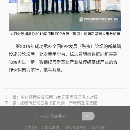
▲
明树数据承办
2019年中国PPP发展（融资）论坛新基础设施分论坛
继2019年成功承办全国PPP发展（融资）论坛的新基础
设施分论坛后，此次牵手华为，标志着明树数据向新基建
领域再进一步，将继续与新基建产业及传统基建产业的合
作伙伴聚力前行，携手共赢。
上一篇：中信环境投资集团与龙元集团展开深入对接
下一篇 : 成都市武侯区委书记陈麟一行考察龙元集团
---友情链接---
|
|
|
联系我们
网站声明
隐私保密条款
站点地图