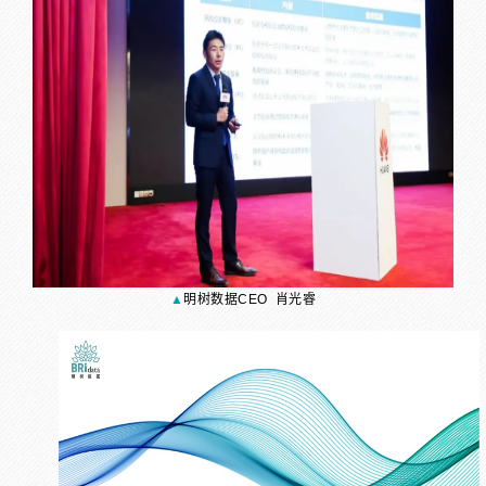
▲
明树数据CEO 肖光睿