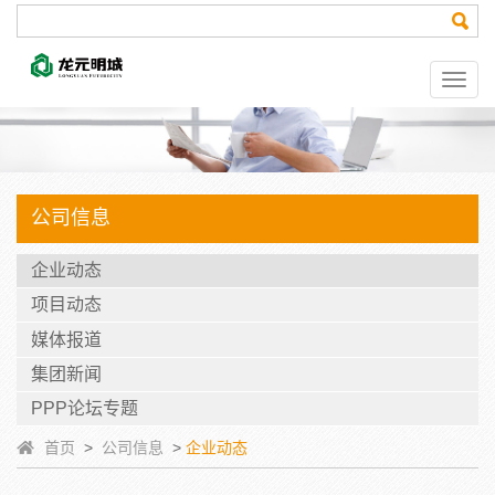
公司信息
企业动态
项目动态
媒体报道
集团新闻
PPP论坛专题
首页
>
公司信息
>
企业动态