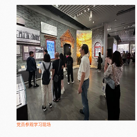
党员参观学习现场