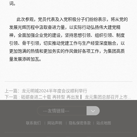
词。
此次参观，党员代表及入党积极分子们纷纷表示，将从党的
发展光辉历程中汲取奋进力量，以实际行动弘扬伟大建党精
神，全面加强企业党的建设，坚持思想引领、组织引领、制度
引领、骨干引领，切实推动党建工作与生产经营深度融合，以
更加饱满的热情和更加务实的作风做好各项工作，为集团高质
量发展添砖加瓦。
上一篇：龙元明城2024半年度会议顺利举行
下一篇 : 砥砺奋进二十载 再转型 再出发 ▎龙元集团总部召开上市...
---友情链接---
|
|
|
联系我们
网站声明
隐私保密条款
站点地图