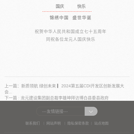
国庆
快乐
锦绣中国 盛世华诞
祝贺中华人民共和国成立七十五周年
同祝各位龙元人国庆快乐
上一篇：新质领航 绿创未来 ▎2024第五届CDI开发区创新发展大
会...
下一篇 : 龙元建设集团副总裁李雄坤拜访博白县委县政府
---友情链接---
|
|
|
联系我们
网站声明
隐私保密条款
站点地图