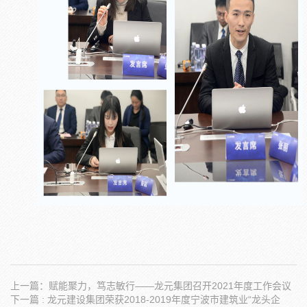
上一篇：赋能聚力，笃志敏行——龙元集团召开2021年度工作会议
下一篇 : 龙元建设集团荣获2018-2019年度宁波市建筑业“龙头企