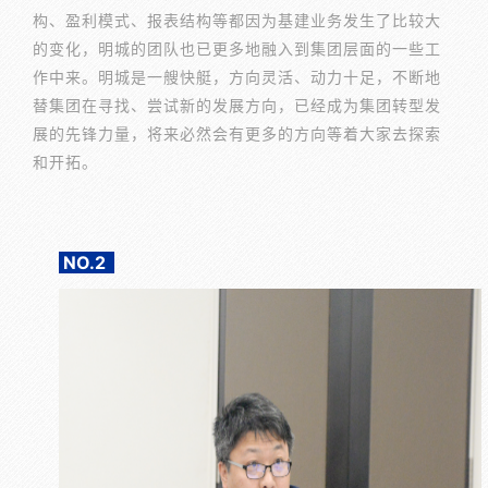
构、盈利模式、报表结构等都因为基建业务发生了比较大
的变化，明城的团队也已更多地融入到集团层面的一些工
作中来。明城是一艘快艇，方向灵活、动力十足，不断地
替集团在寻找、尝试新的发展方向，已经成为集团转型发
展的先锋力量，将来必然会有更多的方向等着大家去探索
和开拓。
NO.2