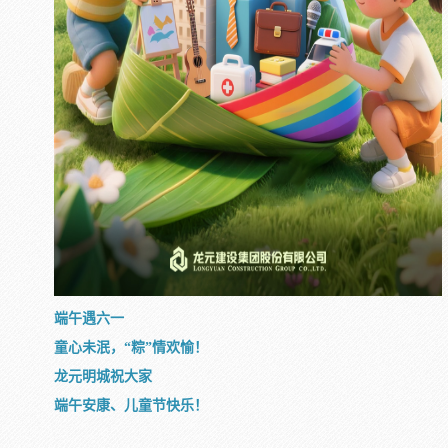
端午遇六一
童心未泯，“粽”情欢愉！
龙元明城
祝大家
端午安康、儿童节快乐！