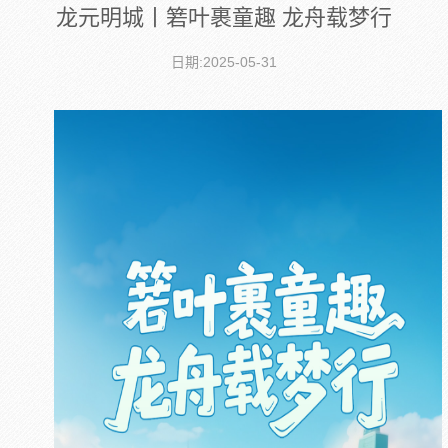
龙元明城丨箬叶裹童趣 龙舟载梦行
日期:2025-05-31